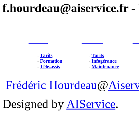
f.hourdeau@aiservice.fr - 
Particulier
Professionel
For
-
Tarifs
-
Tarifs
-
Formation
-
Infogérance
-
Télé-assis
-
Maintenance
Frédéric Hourdeau
@
Aiser
Designed by
AIService
.