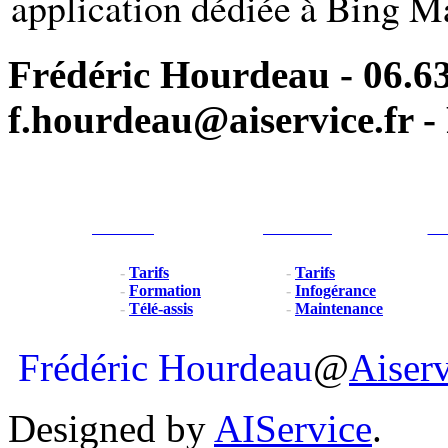
application dédiée à Bing M
Frédéric Hourdeau - 06.63
f.hourdeau@aiservice.fr - 
Particulier
Professionel
For
-
Tarifs
-
Tarifs
-
Formation
-
Infogérance
-
Télé-assis
-
Maintenance
Frédéric Hourdeau
@
Aiser
Designed by
AIService
.