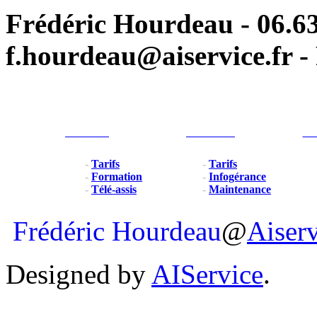
Frédéric Hourdeau - 06.63
f.hourdeau@aiservice.fr - 
Particulier
Professionel
For
-
Tarifs
-
Tarifs
-
Formation
-
Infogérance
-
Télé-assis
-
Maintenance
Frédéric Hourdeau
@
Aiser
Designed by
AIService
.