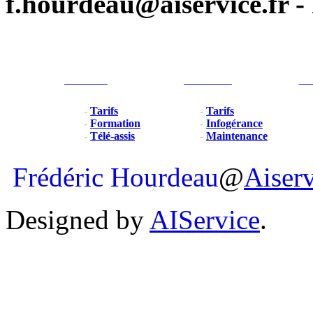
f.hourdeau@aiservice.fr - 
Particulier
Professionel
For
-
Tarifs
-
Tarifs
-
Formation
-
Infogérance
-
Télé-assis
-
Maintenance
Frédéric Hourdeau
@
Aiser
Designed by
AIService
.