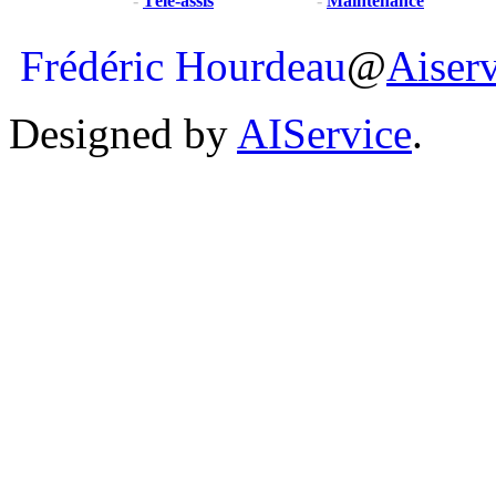
-
Télé-assis
-
Maintenance
Frédéric Hourdeau
@
Aiser
Designed by
AIService
.