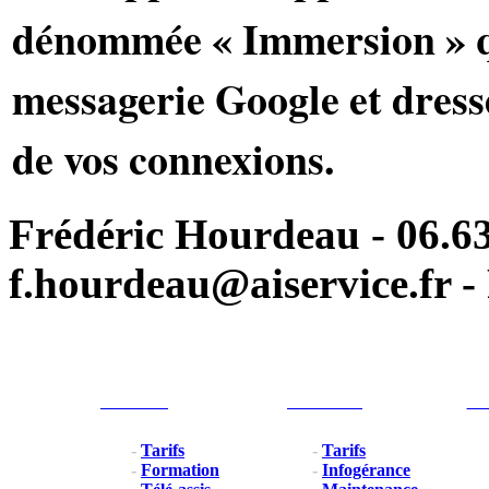
dénommée « Immersion » qu
messagerie Google et dresse
de vos connexions.
Frédéric Hourdeau - 06.63
f.hourdeau@aiservice.fr - 
Particulier
Professionel
For
-
Tarifs
-
Tarifs
-
Formation
-
Infogérance