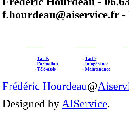
Frédéric Hourdeau - 06.63
f.hourdeau@aiservice.fr - 
Particulier
Professionel
For
-
Tarifs
-
Tarifs
-
Formation
-
Infogérance
-
Télé-assis
-
Maintenance
Frédéric Hourdeau
@
Aiserv
Designed by
AIService
.