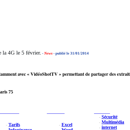
la 4G le 5 février.
-
News
- publié le 31/01/2014
 notamment avec « VidéoShotTV » permettant de partager des extra
aris 75
Professionel
Formation
Nos outils
-
Sécurité
-
Multimédia
-
Tarifs
-
Excel
-
internet
-
Infogérance
- Word