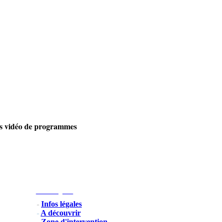
its vidéo de programmes
Infos Légales
-
Infos légales
-
A découvrir
-
Zone d'intervention