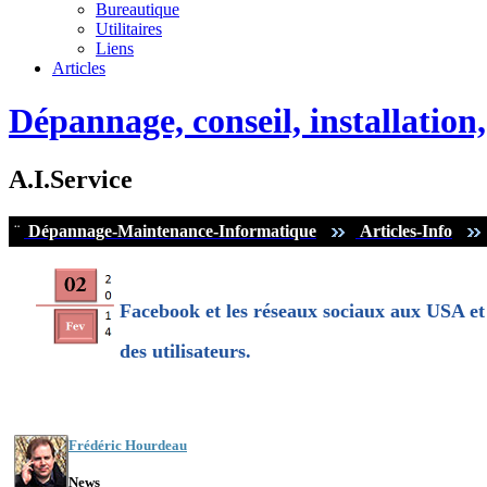
Bureautique
Utilitaires
Liens
Articles
Dépannage, conseil, installatio
A.I.Service
¨
Dépannage-Maintenance-Informatique
Articles-Info
Facebook et les réseaux sociaux aux USA et e
des utilisateurs.
Frédéric Hourdeau
News