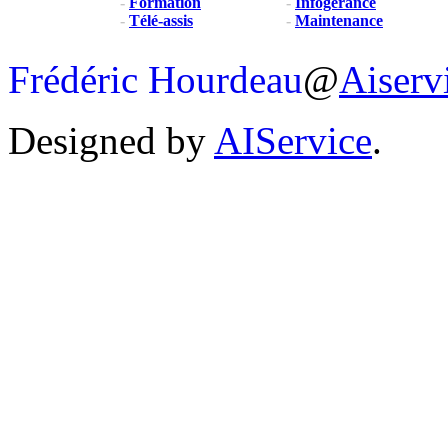
-
Formation
-
Infogérance
-
Télé-assis
-
Maintenance
Frédéric Hourdeau
@
Aiserv
Designed by
AIService
.