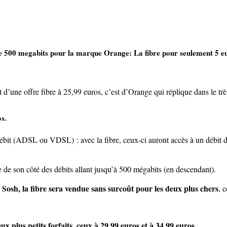
re 500 megabits pour la marque Orange: La fibre pour seulement 5 e
une offre fibre à 25,99 euros, c’est d’Orange qui réplique dans le très
ox.
 débit (ADSL ou VDSL) : avec la fibre, ceux-ci auront accès à un débit
de son côté des débits allant jusqu’à 500 mégabits (en descendant).
 Sosh, la fibre sera vendue sans surcoût pour les deux plus chers
, 
ux plus petits forfaits, ceux à 29,99 euros et à 34,99 euros.