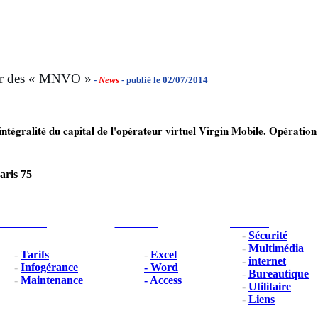
nir des « MNVO »
-
News
- publié le 02/07/2014
intégralité du capital de l'opérateur virtuel Virgin Mobile. Opération
aris 75
Professionel
Formation
Nos outils
-
Sécurité
-
Multimédia
-
Tarifs
-
Excel
-
internet
-
Infogérance
- Word
-
Bureautique
-
Maintenance
- Access
-
Utilitaire
-
Liens