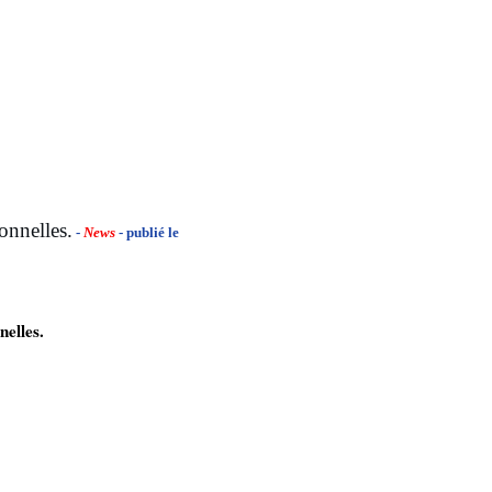
onnelles.
-
News
- publié le
nelles.