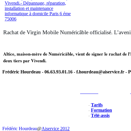
Rachat de Virgin Mobile Numéricâble officialisé. L’ave
Altice, maison-mère de Numéricâble, vient de signer le rachat de l'
deux tiers par Vivendi.
Frédéric Hourdeau - 06.63.93.01.16 - f.hourdeau@aiservice.fr - P
Particulier
-
Tarifs
-
Formation
-
Télé-assis
Frédéric Hourdeau
@
Aiservice 2012