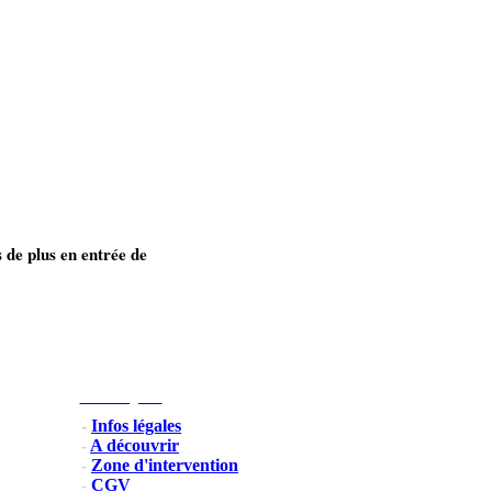
de plus en entrée de
Infos Légales
-
Infos légales
-
A découvrir
-
Zone d'intervention
-
CGV