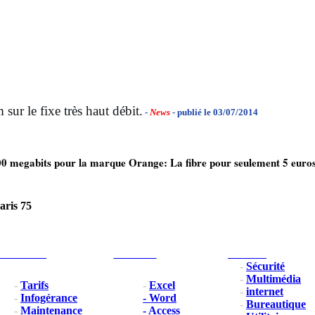
ur le fixe très haut débit.
-
News
- publié le 03/07/2014
00 megabits pour la marque Orange: La fibre pour seulement 5 euros 
aris 75
Professionel
Formation
Nos outils
-
Sécurité
-
Multimédia
-
Tarifs
-
Excel
-
internet
-
Infogérance
- Word
-
Bureautique
-
Maintenance
- Access