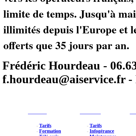
limite de temps. Jusqu'à ma
illimités depuis l'Europe et
offerts que 35 jours par an.
Frédéric Hourdeau - 06.63
f.hourdeau@aiservice.fr - 
Particulier
Professionel
For
-
Tarifs
-
Tarifs
-
Formation
-
Infogérance