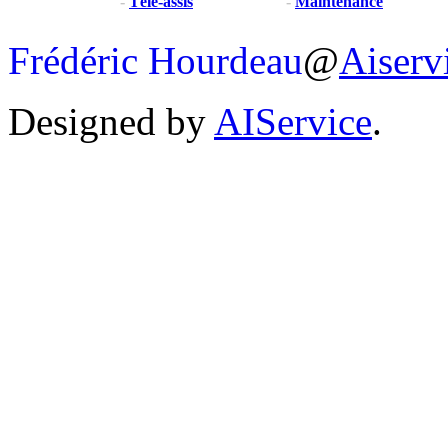
-
Télé-assis
-
Maintenance
Frédéric Hourdeau
@
Aiserv
Designed by
AIService
.