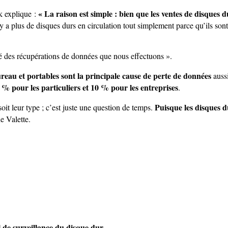
« La raison est simple : bien que les ventes de disques d
k explique :
 y a plus de disques durs en circulation tout simplement parce qu’ils sont
é des récupérations de données que nous effectuons ».
reau et portables sont la principale cause de perte de données
aussi
8 % pour les particuliers et 10 % pour les entreprises
.
Puisque les disques d
oit leur type ; c’est juste une question de temps.
e Valette.
el de surveillance du disque dur
.