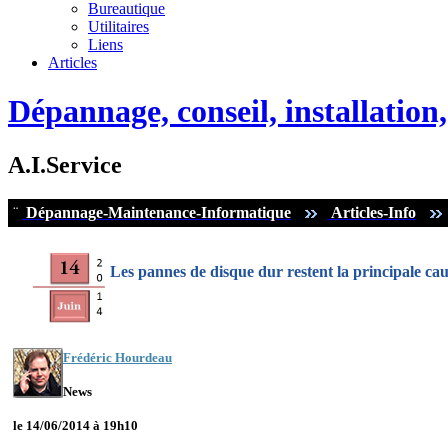
Bureautique
Utilitaires
Liens
Articles
Dépannage, conseil, installatio
A.I.Service
¨
Dépannage-Maintenance-Informatique
Articles-Info
Les pannes de disque dur restent la principale ca
Frédéric Hourdeau
News
le 14/06/2014 à 19h10