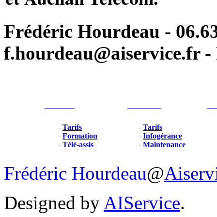
Frédéric Hourdeau - 06.63
f.hourdeau@aiservice.fr - 
Particulier
Professionel
For
-
Tarifs
-
Tarifs
-
Formation
-
Infogérance
-
Télé-assis
-
Maintenance
Frédéric Hourdeau
@
Aiserv
Designed by
AIService
.