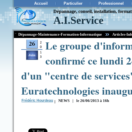
Accueil
Particulier
Professionnel
Dépannage, conseil, installation, forma
A.I.Service
¨
Dépannage-Maintenance-Formation-Informatique
Articles-Inf
Le groupe d'infor
confirmé ce lundi 24
d'un "centre de service
Euratechnologies inaugu
Frédéric Hourdeau
|
NEWS
|
le 26/06/2013 à 16h