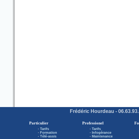
Frédéric Hourdeau - 06.63.93.
Particulier
Professionel
Fo
-
Tarifs
-
Tarifs
-
Formation
-
Infogérance
-
Télé-assis
-
Maintenance