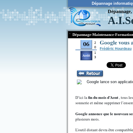
Dépannage informatiq
Dépannage, c
A.I.S
¨
Dépannage-Maintenance-Formation
Google vous a
Frédéric Hourdeau
fin du mois d’Aout
D’ici la
, tous le
sonnerie et même supprimer l’ensem
Google annonce que le nouveau se
plusieurs mois.
L’outil distant devra être compatibl