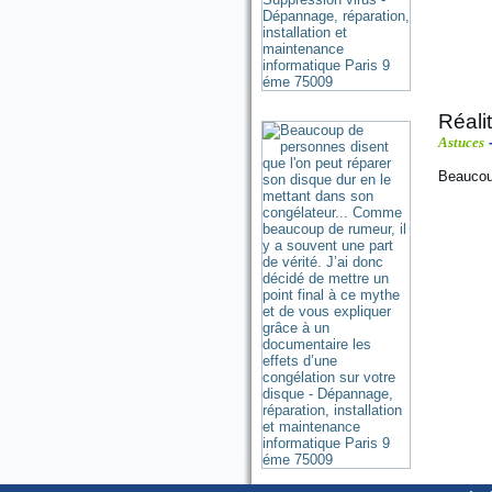
Réali
Astuces
-
Beaucoup