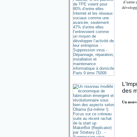
d’entre 
développe
L’Imp
des m
Un nouve