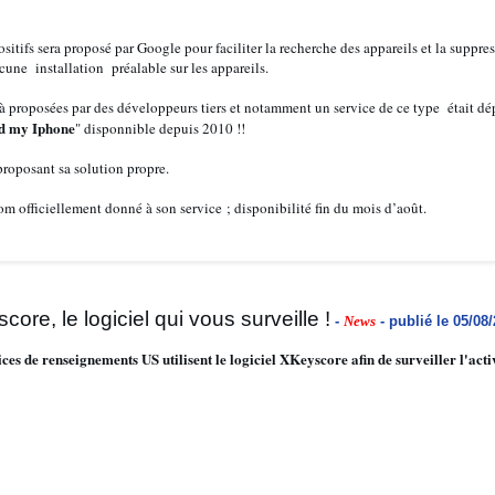
ositifs sera proposé par Google pour faciliter la recherche des appareils et la suppr
cune installation préalable sur les appareils.
éjà proposées par des développeurs tiers et notamment un service de ce type était dép
d my Iphone
" disponnible depuis 2010 !!
proposant sa solution propre.
m officiellement donné à son service ; disponibilité fin du mois d’août.
ore, le logiciel qui vous surveille !
-
News
- publié le 05/08
ices de renseignements US utilisent le logiciel XKeyscore afin de surveiller l'act