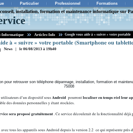
ue
Particulier
Professionnel
Formations
onseil, installation, formation et maintenance informatique sur Pa
ervice
-Informatique
Articles-Info
Google vous aide à « suivre » votre portable
ide à « suivre » votre portable (Smartphone ou tablette
|
News
|
le 06/08/2013 à 19h40
Android
localiser en temps réel leur a
s utilisateurs d’un dispositif sous
pourront
ble des données personnelles y étant stockées.
rvice sera proposé gratuitement
. Ce service découlerait de la fonctionnalité déjà
e avec tous les appareils sous Android depuis la version 2.2 ce qui représente près