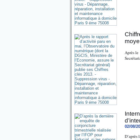
Chiff
moyen
Après le 
Secrétari
Inter
d’int
02/08/2
D’après l