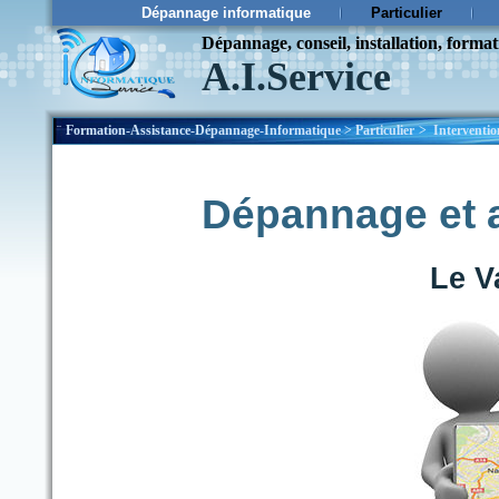
Dépannage informatique
Particulier
Dépannage, conseil, installation, forma
A.I.Service
¨
Formation-Assistance-Dépannage-Informatique
>
Particulier
>
Interventio
Dépannage et a
Le V