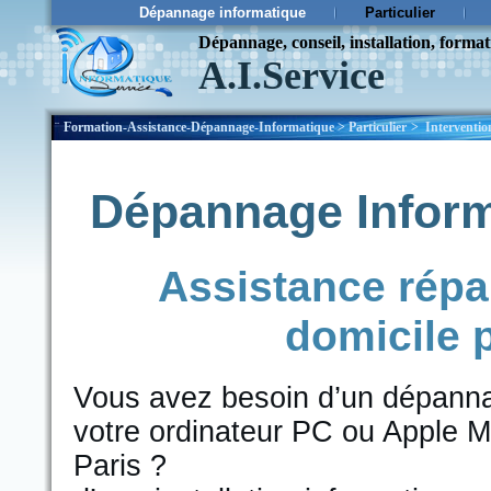
Dépannage informatique
Particulier
Dépannage, conseil, installation, forma
A.I.Service
¨
Formation-Assistance-Dépannage-Informatique
>
Particulier
>
Interventio
Dépannage Informa
Assistance répa
domicile
Vous avez besoin d’un dépannag
votre ordinateur PC ou Apple 
Paris ?