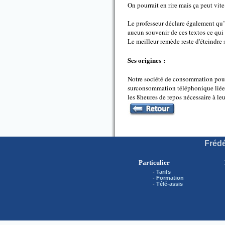
On pourrait en rire mais ça peut vite
Le professeur déclare également qu’i
aucun souvenir de ces textos ce qui 
Le meilleur remède reste d'éteindre s
Ses origines :
Notre société de consommation pouss
surconsommation téléphonique liée 
les 8heures de repos nécessaire à l
Frédé
Particulier
-
Tarifs
-
Formation
-
Télé-assis