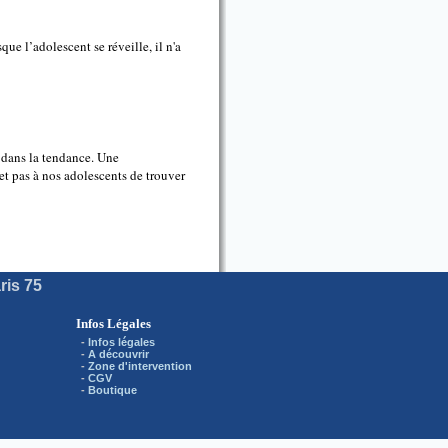
e l’adolescent se réveille, il n'a
 dans la tendance. Une
t pas à nos adolescents de trouver
ris 75
Infos Légales
-
Infos légales
-
A découvrir
-
Zone d'intervention
-
CGV
-
Boutique