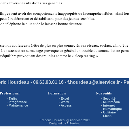
 dériver vers des situations très gênantes.
ls peuvent avoir des comportements inappropriés ou incompréhensibles ; ainsi lorsqu
peut être déroutant et déstabilisant pour des jeunes sensibles.
on téléphone la nuit et de le laisser à bonne distance.
e nos adolescents à être de plus en plus connectés aux réseaux sociaux afin d’être
à un stress et un surmenage provoque en général un trouble du sommeil et ne perme
eur équilibre provoquant des troubles comme le « sleep texting »
ric Hourdeau - 06.63.93.01.16 - f.hourdeau@aiservice.fr - Pa
Professionel
Formation
Nos outils
-
Tarifs
-
Excel
-
Sécurité
-
Infogérance
- Word
-
Multimédia
-
Maintenance
- Access
-
internet
-
Bureautique
-
Utilitaire
-
Liens
Frédéric Hourdeau
@
Aiservice 2012
Designed by
AIService
.