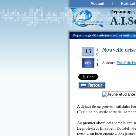
Accueil
Particul
Dépannage, c
A.I.S
¨
Dépannage-Maintenance-Formation-
Nouvelle cris
Auteur :
Frédéric H
A défaut de ne pouvoir satisfaire l
C’est une nouvelle sorte de somna
Au premier abord cela semble amusan
Le professeur Elizabeth Dowdell, de
texto » ou bien encore « des jeune