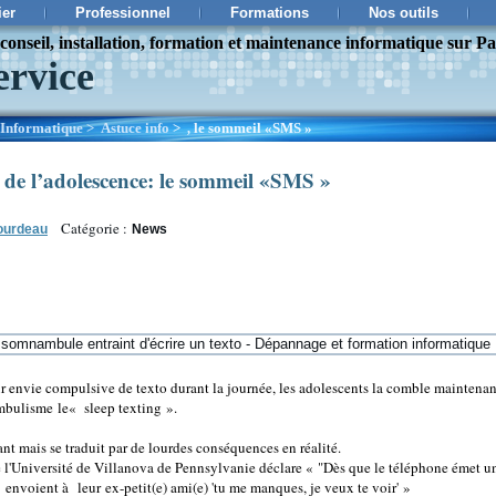
ier
Professionnel
Formations
Nos outils
onseil, installation, formation et maintenance informatique sur Pa
ervice
Informatique
>
Astuce info
>
le sommeil «SMS »
,
e de l’adolescence: le sommeil «SMS »
Catégorie :
ourdeau
News
eur envie compulsive de texto durant la journée, les adolescents la comble maintena
mbulisme le« sleep texting ».
t mais se traduit par de lourdes conséquences en réalité.
 l'Université de Villanova de Pennsylvanie déclare « "Dès que le téléphone émet un
s envoient à
leur
ex-petit(e) ami(e) 'tu me manques, je veux te voir' »