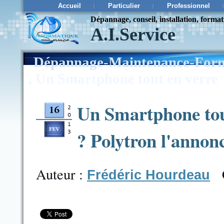
Accueil
Particulier
Professionnel
Dépannage, conseil, installation, forma
A.I.Service
¨
Dépannage-Maintenance-Form
Un Smartphone tout en verre
,
Un Smartphone tout
? Polytron l'annonc
Auteur :
Frédéric Hourdeau