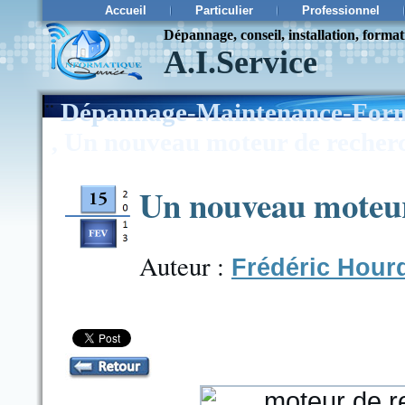
Accueil
Particulier
Professionnel
Dépannage, conseil, installation, forma
A.I.Service
¨
Dépannage-Maintenance-Form
Un nouveau moteur de recher
,
Un nouveau moteur
Auteur :
Frédéric Hour