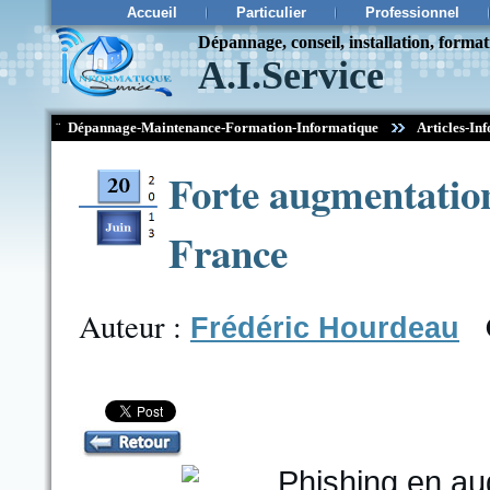
Accueil
Particulier
Professionnel
Dépannage, conseil, installation, forma
A.I.Service
¨
Dépannage-Maintenance-Formation-Informatique
Articles-Inf
Forte augmentation
France
Auteur :
Frédéric Hourdeau