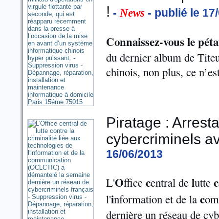
!
-
- publié le 17
News
Connaissez-vous le péta
du dernier album de Titeu
chinois, non plus, ce n’es
Piratage : Arrest
cybercriminels av
16/06/2013
O
c
l
c
L'
ffice
entral de
utte
i
c
l'
nformation et de la
om
dernière un réseau de cyb