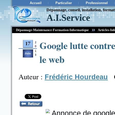
Accueil
Particulier
Professionnel
Dépannage, conseil, installation, forma
A.I.Service
¨
Dépannage-Maintenance-Formation-Informatique
Articles-Inf
Google lutte contre
le web
Auteur :
Frédéric Hourdeau