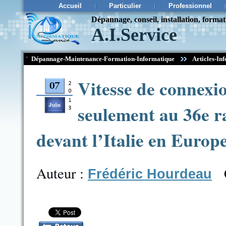
Accueil
Particulier
Professionnel
Dépannage, conseil, installation, forma
A.I.Service
¨
Dépannage-Maintenance-Formation-Informatique
Articles-Inf
Vitesse de connexio
seulement au 36e r
devant l’Italie en Europe
Auteur :
Frédéric Hourdeau