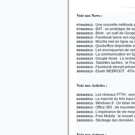
Voir nos News :
Une nouvelle méthode pou
07/04/2013 -
BAT : un prototype de so
07/04/2013 -
Blink : un outil de Google
06/04/2013 -
Facebook lance son logi
05/04/2013 -
Mozilla met en ligne sa 
05/04/2013 -
Quickoffice disponible 
04/04/2013 -
Les escroqueries de ran
03/04/2013 -
La communication en lign
02/04/2013 -
Google Nose : La reche
01/04/2013 -
Tablettes tactiles : le F
31/03/2013 -
Facebook devrait présen
31/03/2013 -
Etude WEBROOT : 45% de
30/03/2013 -
Voir nos Articles :
Les réseaux FTTH : une r
02/04/2013 -
Le marché du très haut d
01/04/2013 -
Windows 8 : Un bilan mit
30/03/2013 -
Office 365 : de nouvell
29/03/2013 -
L’espérance de vie moye
26/03/2013 -
Free Mobile : le nouvel
20/03/2013 -
Stockage des données : 
19/03/2013 -
Voir nos Astuces :