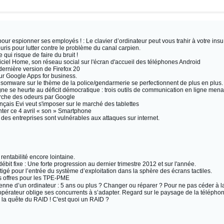
r espionner ses employés ! : Le clavier d’ordinateur peut vous trahir à votre insu.
uris pour lutter contre le problème du canal carpien.
 qui risque de faire du bruit !
ciel Home, son réseau social sur l'écran d'accueil des téléphones Android
dernière version de Firefox 20
sur Google Apps for business.
somware sur le thème de la police/gendarmerie se perfectionnent de plus en plus.
e se heurte au déficit démocratique : trois outils de communication en ligne menac
rche des odeurs par Google
rançais Evi veut s'imposer sur le marché des tablettes
ter ce 4 avril « son » Smartphone
s entreprises sont vulnérables aux attaques sur internet.
entabilité encore lointaine.
ébit fixe : Une forte progression au dernier trimestre 2012 et sur l'année.
igé pour l’entrée du système d’exploitation dans la sphère des écrans tactiles.
es offres pour les TPE-PME
nne d’un ordinateur : 5 ans ou plus ? Changer ou réparer ? Pour ne pas céder à la p
 opérateur oblige ses concurrents à s’adapter. Regard sur le paysage de la télépho
la quête du RAID ! C'est quoi un RAID ?