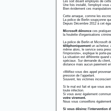
Les soit disant employés de cett
Une fois installé, l'employé vous
Bien évidement ces manipulations
Cette arnaque, comme les escroqu
La police de Berlin soupçonne que
Depuis Décembre 2012 à cet égar
Microsoft dénonce
ces pratiques
la houlette d'organisations crimine
La police de Berlin et Microsoft 
téléphoniquement
un acheteur, à
même alors, le service sera pres
l'improviste», explique le porte-
La situation est différente quand
spéciaux. Sur demande du client, 
distance mais aucun paiement en
«Méfiez-vous des appel provenant 
pression de l’appelant.
Souvent, les victimes inconscie
Si le mal est fait et que vous avez
toute infection.
Si vous avez également communiqu
votre virement.
Nous vous conseillons également d
Si vous désirez l'intervention 