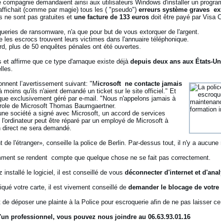
e compagnie demandaient ainsi aux utilisateurs Windows d'installer un progra
 affichait (comme par magie) tous les ( "pseudo")
erreurs système graves ex
 ne sont pas gratuites et
une facture de 133 euros
doit être payé par Visa 
eries de ransomware, n'a que pour but de vous extorquer de l'argent.
 les escrocs trouvent leurs victimes dans l'annuaire téléphonique.
d, plus de 50 enquêtes pénales ont été ouvertes.
 et affirme que ce type d'arnaque existe déjà
depuis deux ans aux États-Un
lles.
donnent l’avertissement suivant:
"M
icrosoft ne contacte jamais
 moins qu'ils n'aient demandé un ticket sur le site officiel." Et
que exclusivement géré par e-mail. "Nous n'appelons jamais à
parole de Microsoft Thomas Baumgaertner.
 une société a signé avec Microsoft, un accord de services
l'ordinateur peut être réparé par un employé de Microsoft à
 direct ne sera demandé.
de l'étranger», conseille la police de Berlin. Par-dessus tout, il n'y a aucune
mment se rendent compte que quelque chose ne se fait pas correctement.
 installé le logiciel, il est conseillé de vous
déconnecter d'internet et d'ana
é votre carte, il est vivement conseillé de
demander le blocage de votre c
e déposer une plainte à la Police pour escroquerie afin de ne pas laisser ce
d'un professionnel, vous pouvez nous joindre au 06.63.93.01.16