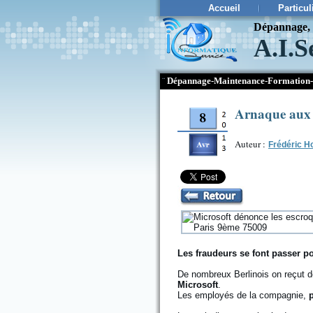
Accueil
Particul
Dépannage, c
A.I.S
¨
Dépannage-Maintenance-Formation-
Arnaque aux s
Auteur :
Frédéric H
Les fraudeurs se font passer po
De nombreux Berlinois on reçut d
Microsoft
.
Les employés de la compagnie,