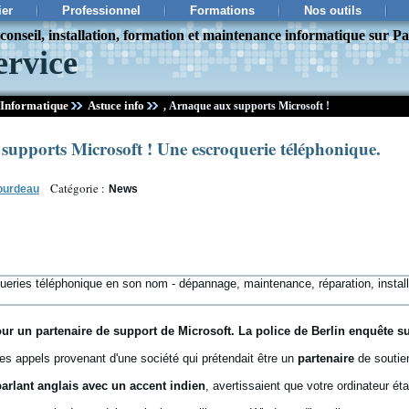
ier
Professionnel
Formations
Nos outils
onseil, installation, formation et maintenance informatique sur Pa
ervice
Informatique
Astuce info
,
Arnaque aux supports Microsoft !
upports Microsoft ! Une escroquerie téléphonique.
Catégorie :
ourdeau
News
ur un partenaire de support de Microsoft. La police de Berlin enquête su
es appels provenant d'une société qui prétendait être un
partenaire
de soutien
parlant anglais avec un accent indien
, avertissaient que votre ordinateur éta