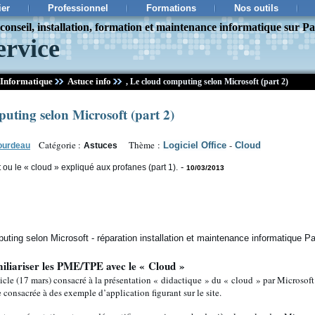
ier
Professionnel
Formations
Nos outils
onseil, installation, formation et maintenance informatique sur Pa
ervice
Informatique
Astuce info
,
Le cloud computing selon Microsoft (part 2)
uting selon Microsoft (part 2)
Catégorie :
Thème :
-
Logiciel Office
Cloud
ourdeau
Astuces
-
ou le « cloud » expliqué aux profanes (part 1).
10/03/2013
miliariser les PME/TPE avec le « Cloud »
rticle (17 mars) consacré à la présentation « didactique » du « cloud » par Microsoft 
e consacrée à des exemple d’application figurant sur le site.