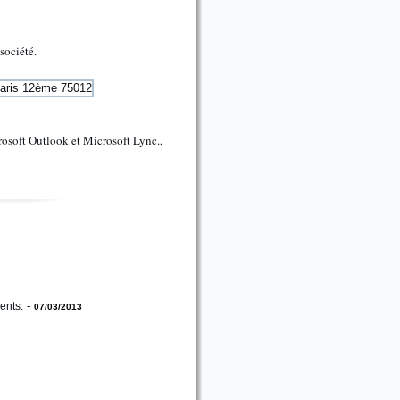
société.
rosoft Outlook et Microsoft Lync.,
-
ents.
07/03/2013