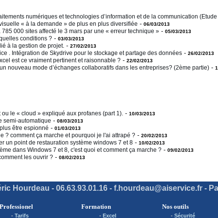
aitements numériques et technologies d’information et de la communication (Etud
-
visuelle « à la demande » de plus en plus diversifiée
06/03/2013
-
 785 000 sites affecté le 3 mars par une « erreur technique »
05/03/2013
-
quelles conditions ?
03/03/2013
-
dié à la gestion de projet.
27/02/2013
-
ce . Intégration de Skydrive pour le stockage et partage des données
26/02/2013
-
el est ce vraiment pertinent et raisonnable ?
22/02/2013
-
s un nouveau mode d’échanges collaboratifs dans les entreprises? (2ème partie)
1
-
ou le « cloud » expliqué aux profanes (part 1).
10/03/2013
-
ie semi-automatique
08/03/2013
-
 plus être espionné
01/03/2013
-
e ? comment ça marche et pourquoi je l'ai attrapé ?
20/02/2013
-
er un point de restauration système windows 7 et 8
10/02/2013
-
tème dans Windows 7 et 8, c'est quoi et comment ça marche ?
09/02/2013
-
 comment les ouvrir ?
08/02/2013
ric Hourdeau - 06.63.93.01.16 - f.hourdeau@aiservice.fr - Pa
Professionel
Formation
Nos outils
-
Tarifs
-
Excel
-
Sécurité