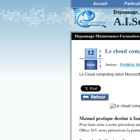
Accueil
Particul
Dépannage, c
A.I.S
¨
Dépannage-Maintenance-Formation-
Le cloud comp
Auteur :
Frédéric H
Le Cloud computing selon Microsoft 
Manuel pratique destiné à fa
Pour faire suite à notre précédent a
Office 365, nous présentons la parti