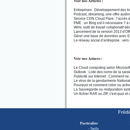
Voir nos Articles :
Entreprises : Développement des tr
Podcast, streaming, une offre audio
Service CDN Cloud Flare : l’accès à
PME : un Blog est-il nécessaire ? à 
Wimi, outil de travail collaboratif dé
Lancement de la version 2013 d’Offi
Gérer une base de données avec Exc
Le réseau social d’entreprise : ver
Voir nos Astuces :
Le Cloud computing selon Microsoft 
Outlook : Liste des noms de la sais
Publicité sur Internet : Comment ne
Le virus de la gendarmerie National
Pourquoi et comment créer ou activ
La Sauvegarde ou restauration sys
Un fichier RAR ou ZIP, c'est quoi et
Frédé
Particulier
-
Tarifs