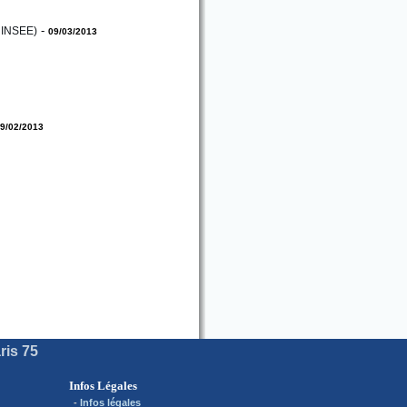
-
e INSEE)
09/03/2013
9/02/2013
ris 75
Infos Légales
-
Infos légales