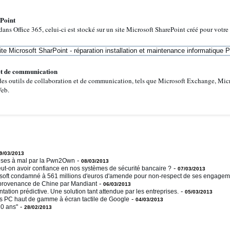
ePoint
dans Office 365, celui-ci est stocké sur un site Microsoft SharePoint créé pour votre 
 et de communication
des outils de collaboration et de communication, tels que Microsoft Exchange, Mic
Web.
9/03/2013
-
mises à mal par la Pwn2Own
08/03/2013
-
eut-on avoir confiance en nos systèmes de sécurité bancaire ?
07/03/2013
rosoft condamné à 561 millions d'euros d'amende pour non-respect de ses engagem
-
 provenance de Chine par Mandiant
06/03/2013
-
tation prédictive. Une solution tant attendue par les entreprises.
05/03/2013
-
es PC haut de gamme à écran tactile de Google
04/03/2013
-
10 ans"
28/02/2013