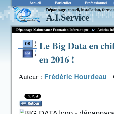
Accueil
Particulier
Professionnel
Dépannage, conseil, installation, forma
A.I.Service
¨
Dépannage-Maintenance-Formation-Informatique
Articles-In
Le Big Data en chif
en 2016 !
Auteur :
Frédéric Hourdeau