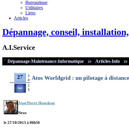
Bureautique
Utilitaires
Liens
Articles
Dépannage, conseil, installatio
A.I.Service
¨
Dépannage-Maintenance-Informatique
Articles-Info
Atos Worldgrid : un pilotage à distanc
Jean-Pierre Hourdeau
News
le 27/10/2013 à 00h50