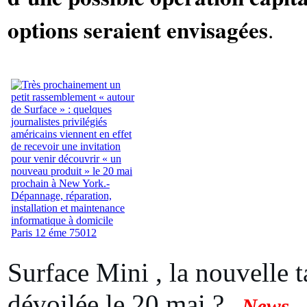
options seraient envisagées
.
Surface Mini , la nouvelle t
dévoilée le 20 mai ?
-
News
-