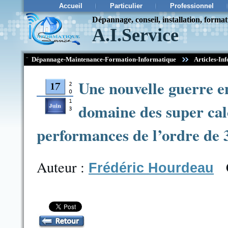
Accueil
Particulier
Professionnel
Dépannage, conseil, installation, forma
A.I.Service
¨
Dépannage-Maintenance-Formation-Informatique
Articles-Inf
Une nouvelle guerre en
domaine des super calc
performances de l’ordre de 3
Auteur :
Frédéric Hourdeau