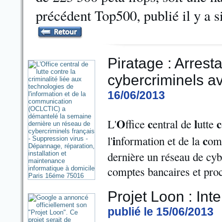
précédent Top500, publié il y a s
Piratage : Arrest
cybercriminels av
16/06/2013
O
c
l
c
L'
ffice
entral de
utte
i
c
l'
nformation et de la
om
dernière un réseau de cyb
comptes bancaires et proc
Projet Loon : Int
publié le 15/06/2013