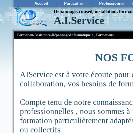
Accueil
Particulier
Professionnel
Dépannage, conseil, installation, forma
A.I.Service
¨
Formation-Assistance-Dépannage-Informatique
>
,
Formations
NOS F
AIService est à votre écoute pour 
collaboration, vos besoins de form
Compte tenu de notre connaissance 
professionnelles , nous sommes 
formation particulièrement adaptés
ou collectifs