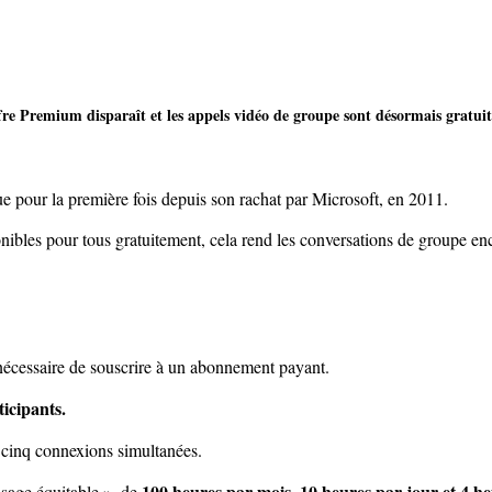
fre Premium disparaît et les appels vidéo de groupe sont désormais gratuit
ue pour la première fois depuis son rachat par Microsoft, en 2011.
bles pour tous gratuitement, cela rend les conversations de groupe enco
 nécessaire de souscrire à un abonnement payant.
icipants.
s cinq connexions simultanées.
100 heures par mois, 10 heures par jour et 4 
usage équitable », de