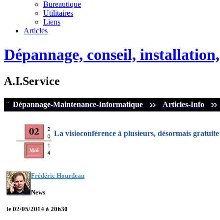
Bureautique
Utilitaires
Liens
Articles
Dépannage, conseil, installatio
A.I.Service
¨
Dépannage-Maintenance-Informatique
Articles-Info
La visioconférence à plusieurs, désormais gratuit
Frédéric Hourdeau
News
le 02/05/2014 à 20h30