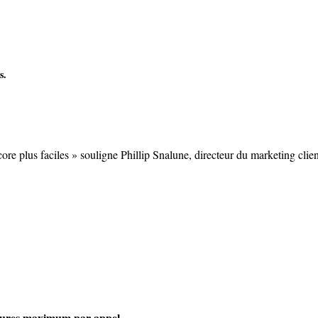
s.
re plus faciles » souligne Phillip Snalune, directeur du marketing clien
heures maximum par appel
.