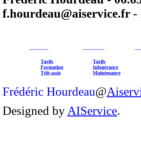
f.hourdeau@aiservice.fr - 
Particulier
Professionel
For
-
Tarifs
-
Tarifs
-
Formation
-
Infogérance
-
Télé-assis
-
Maintenance
Frédéric Hourdeau
@
Aiserv
Designed by
AIService
.