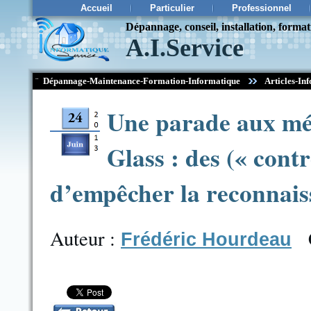
Accueil
Particulier
Professionnel
Dépannage, conseil, installation, forma
A.I.Service
¨
Dépannage-Maintenance-Formation-Informatique
Articles-Inf
Une parade aux mét
Glass : des (« cont
d’empêcher la reconnaiss
Auteur :
Frédéric Hourdeau