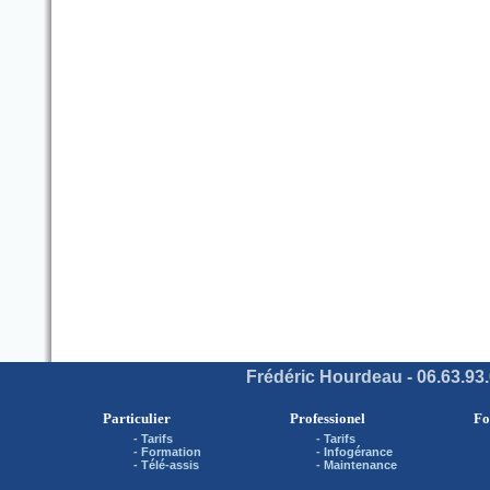
Frédéric Hourdeau - 06.63.93.
Particulier
Professionel
Fo
-
Tarifs
-
Tarifs
-
Formation
-
Infogérance
-
Télé-assis
-
Maintenance