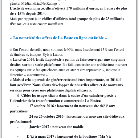
général Médiamétrie//NetRatings .
L’activité e-commerce, elle, s’élève à 170 millions d’euros, en hausse de plus
de + 15% depuis 2014.
Mais par rapport à un
chiffre d’affaires total groupe de plus de 23 milliards
d'euros
, cela reste encore insuffisant…
« La notoriété des offres de La Poste en ligne est faible »
« Sur l’envoi de colis, nous sommes à 60%, mais à seulement 13% sur l’envoi
de timbres », indique Sylvie Latour.
« Lancé en 2014, le site
Laposte.fr
a permis de faire
converger une vingtaine
de sites sur une seule plateforme
. Il a fallu construire une architecture, rassurer
les équipes sur le fait que chacun allait exister et être représenté », indique la
directrice « e-commerce ».
« Mais si cela a permis de générer cette audience importante, en 2016, il
faut accélérer. Nous allons développer de nouvelles offres et de nouveaux
services pour créer une plateforme digitale efficace ».
Cibler les usages clients dans le cadre d’un calndrier précis :
ð
Calendrier de la transformation e-commerce de La Poste=
-
17 octobre 2016 : lancement du nouveau site dédié aux
particuliers
-
24 ou 26 octobre 2016 : lancement du nouveau site dédié aux
professionnels
-
Janvier 2017 : nouveau site mobile
D’ici à mars 2017 : lancement de la boutique "Ma Vie
-