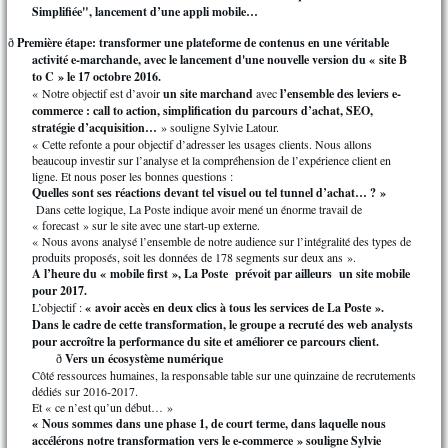
Simplifiée", lancement d’une appli mobile…
Première étape: transformer une plateforme de contenus en une véritable
ð
activité e-marchande, avec le lancement d'une nouvelle version du « site B
to C » le 17 octobre 2016.
« Notre objectif est d’avoir
un site marchand
avec
l’ensemble des leviers e-
commerce : call to action, simplification du parcours d’achat, SEO,
stratégie d’acquisition…
» souligne Sylvie Latour.
« Cette refonte a pour objectif d’adresser les usages clients. Nous allons
beaucoup investir sur l’analyse et la compréhension de l’expérience client en
ligne. Et nous poser les bonnes questions :
Quelles sont ses réactions devant tel visuel ou tel tunnel d’achat… ? »
Dans cette logique, La Poste indique avoir mené un énorme travail de
« forecast » sur le site avec une start-up externe.
« Nous avons analysé l’ensemble de notre audience sur l’intégralité des types de
produits proposés, soit les données de 178 segments sur deux ans ».
A l’heure du « mobile first », La Poste prévoit par ailleurs un site mobile
pour 2017.
L’objectif :
« avoir accès en deux clics à tous les services de La Poste ».
Dans le cadre de cette transformation, le groupe a recruté des web analysts
pour accroître la performance du site et améliorer ce parcours client.
Vers un écosystème numérique
ð
Côté ressources humaines, la responsable table sur une quinzaine de recrutements
dédiés sur 2016-2017.
Et « ce n’est qu’un début… »
« Nous sommes dans une phase 1, de court terme, dans laquelle nous
accélérons notre transformation vers le e-commerce » souligne Sylvie