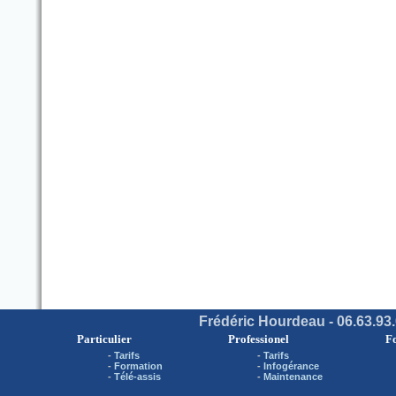
Frédéric Hourdeau - 06.63.93.
Particulier
Professionel
F
-
Tarifs
-
Tarifs
-
Formation
-
Infogérance
-
Télé-assis
-
Maintenance