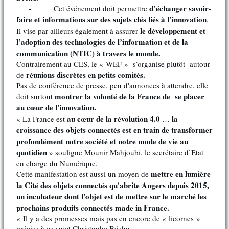
d’échanger savoir-
-
Cet événement doit permettre
faire et informations sur des sujets clés liés à l’innovation
.
le développement et
Il vise par ailleurs également à assurer
l’adoption des technologies de l’information et de la
communication (NTIC) à travers le monde.
Contrairement au CES, le « WEF » s’organise plutôt autour
réunions discrètes en petits comités.
de
Pas de conférence de presse, peu d'annonces à attendre, elle
montrer la volonté de la France de se placer
doit
surtout
au cœur de l'innovation.
au cœur de la révolution 4.0
la
« La France est
…
croissance des objets connectés est en train de transformer
profondément notre société et notre mode de vie au
quotidien
» souligne Mounir Mahjoubi, le secrétaire d’Etat
en charge du Numérique.
mettre en lumière
Cette manifestation est aussi un moyen de
la Cité des objets connectés qu'abrite Angers depuis 2015,
un incubateur dont l'objet est de mettre sur le marché les
prochains produits connectés made in France.
« Il y a des promesses mais pas en encore de « licornes »
précise à ce sujet Christophe Béchu.