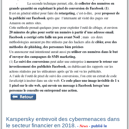
-
La seconde technique permet, elle, de
collecter des numéros en
grande quantité en exploitant le pixel de conversion de Facebook (1)
.
Il est en général utilisé pour faire du
retargeting
, c’est-à-dire, pour
proposer de
la publicité sur Facebook
après que l’internaute ait visité des pages sur
Amazon ou autres sites.
Cette méthode prenait quelques jours pour exploiter l’outil de ciblage, et environ
20 minutes de plus pour sortir un numéro à partir d’une adresse email.
Facebook a corrigé cette faille un peu avant Noël
; mais ces deux
méthodologies auraient pu être utilisées par des hackers afin de
cibler, avec des
méthodes de phishing, des personnes bien précises
Un annonceur mal intentionné aurait aussi pu
utiliser ces numéros dans le but
d’envoyer des campagnes de SMS marketing.
(1)
Le suivi des conversions
peut aider une entreprise à
mesurer le retour sur
investissement des publicités Facebook
, en établissant des rapports sur les
actions réalisées par les utilisateurs après qu’ils ont vu les publicités.
A l’aide de l’outil de pixel de suivi des conversions, l’on crée un extrait de code
JavaScript à insérer dans un site web.
Ce code place une image invisible de 1 x
1 pixel sur le site web, qui envoie un message à Facebook lorsqu’une
personne le consulte ou entreprend une action.
Karspersky entrevoit des cybermenaces dans
le secteur financier en 2018.
-
News
- publié le