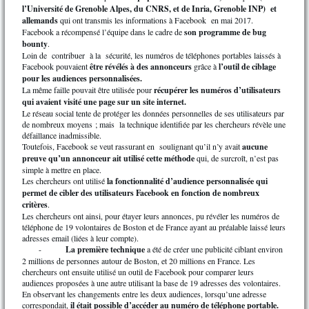
l’Université de Grenoble Alpes, du CNRS, et de Inria, Grenoble INP) et
allemands
qui ont transmis les informations à Facebook en mai 2017.
Facebook a récompensé l’équipe dans le cadre de
son programme de bug
bounty
.
Loin de contribuer à la sécurité, les numéros de téléphones portables laissés à
Facebook pouvaient
être révélés à des annonceurs
grâce à
l’outil de ciblage
pour les audiences personnalisées.
La même faille pouvait être utilisée pour
récupérer les numéros d’utilisateurs
qui avaient visité une page sur un site internet.
Le réseau social tente de protéger les données personnelles de ses utilisateurs par
de nombreux moyens ; mais la technique identifiée par les chercheurs révèle une
défaillance inadmissible.
Toutefois, Facebook se veut rassurant en soulignant qu’il n’y avait
aucune
preuve qu’un annonceur ait utilisé cette méthode
qui, de surcroît, n’est pas
simple à mettre en place.
Les chercheurs ont utilisé
la fonctionnalité d’audience personnalisée qui
permet de cibler des utilisateurs Facebook en fonction de nombreux
critères
.
Les chercheurs ont ainsi, pour étayer leurs annonces, pu révéler les numéros de
téléphone de 19 volontaires de Boston et de France ayant au préalable laissé leurs
adresses email (liées à leur compte).
-
La première technique
a été de créer une publicité ciblant environ
2 millions de personnes autour de Boston, et 20 millions en France. Les
chercheurs ont ensuite utilisé un outil de Facebook pour comparer leurs
audiences proposées à une autre utilisant la base de 19 adresses des volontaires.
En observant les changements entre les deux audiences, lorsqu’une adresse
correspondait,
il était possible d’accéder au numéro de téléphone portable.