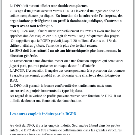
Le DPO doit surtout afficher
une double compétence
.
« Il s’agit d’un juriste avec un vernis IT ou à l’inverse d’un ingénieur doté de
solides compétences juridiques.
En fonction de la culture de l’entreprise, des
organisations privilégieront un profil à dominante juridique, d’autres un
expert avant tout technique.
quoi qu’il en soit, il faudra maîtriser parfaitement les textes et avoir une bonne
appréhension des risques car, il s’agit de verrouiller juridiquement des projets.
On rappellera que le RGPD prévoit jusqu’à 20 millions d’euros ou 4 % du
chiffre d’affaires globale, l’amende la plus élevée étant retenue.
Le DPO doit être rattaché au niveau hiérarchique le plus haut, comme la
direction générale.
Le rattachement à une direction métier ou à une fonction support, qui serait alors
juge et parti, pourrait présenter un risque de conflit d’intérêts.
L'AFCDP, l'Association française des correspondants à la protection des données
à caractère personnel, a publié en avril dernier
une charte de déontologie des
DPO
.
Le DPO doit garantir
la bonne conformité des traitements mais sans
entraver des projets innovants de type big data
.
Au regard de la variété de profils pouvant exercer cette fonction de DPO, il est
difficile de donner une fourchette de rémunérations.
Les autres emplois induits par le RGPD
Au-delà du DPO, il y a les emplois induits. Seul maitre à bord dans les petites
entités, le DPO devra être entouré de collaborateurs dans les grandes structures
pour mener à bien ses différentes missions.