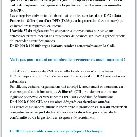
cadre du règlement européen sur la protection des données personnelles
(RGPD).
Les entreprises doivent tout d’abord s’attacher
les services d’un DPO (Data
Protection Officer)
ou
d’un DPD (Délégué à la protection des données)
qui
va introduire le règlement en interne.
L’article 37 du règlement
fait obligation aux organismes publics et aux
entreprises privées menant des traitements de données sensibles à grande échelle
de procéder à cette désignation.
De 80 000 à 100 000 organisations seraient concernées selon la Cnil.
Mais, pas pour autant un nombre de recrutements aussi important !
Tout d’abord, nombre de PME et de collectivités locales n’ont pas besoin d’un
DPO à temps complet. Elles s’attacheront les services
d’un DPO mutualisé ou
externalisé
.
Par ailleurs, certaines organisations ont anticipé le mouvement en nommant
un
« correspondant informatique & libertés (CIL
). Ce dernier aura toute
légitimité pour évoluer vers le poste DPO, sous condition de formations.
De 4 000 à 5 000 CIL ont été ainsi désignés ces dernières années.
Les autres organisations auront le choix entre la promotion
en faisant monter en
compétences un expert de la data au sein la direction juridique, de la
conformité ou de la gestion des risques
et le recrutement.
Le DPO, une double compétence juridique et technique