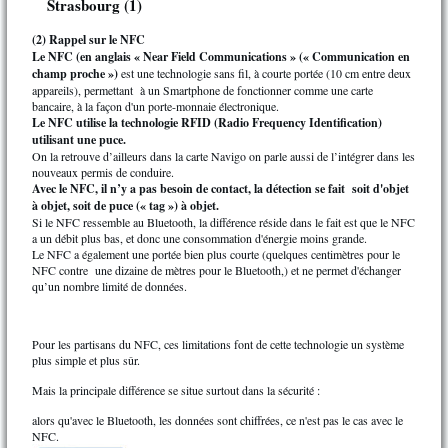
Strasbourg (1)
(2) Rappel sur le NFC
Le NFC (en anglais « Near Field Communications » (« Communication en
champ proche »)
est une technologie sans fil, à courte portée (10 cm entre deux
appareils), permettant à un Smartphone de fonctionner comme une carte
bancaire, à la façon d'un porte-monnaie électronique.
Le NFC utilise la technologie RFID (Radio Frequency Identification)
utilisant une puce.
On la retrouve d’ailleurs dans la carte Navigo on parle aussi de l’intégrer dans les
nouveaux permis de conduire.
Avec le NFC, il n’y a pas besoin de contact, la détection se fait soit d'objet
à objet, soit de puce (« tag ») à objet.
Si le NFC ressemble au Bluetooth, la différence réside dans le fait est que le NFC
a un débit plus bas, et donc une consommation d'énergie moins grande.
Le NFC a également une portée bien plus courte (quelques centimètres pour le
NFC contre une dizaine de mètres pour le Bluetooth,) et ne permet d'échanger
qu’un nombre limité de données.
Pour les partisans du NFC, ces limitations font de cette technologie un système
plus simple et plus sûr.
Mais la principale différence se situe surtout dans la sécurité :
alors qu'avec le Bluetooth, les données sont chiffrées, ce n'est pas le cas avec le
NFC.