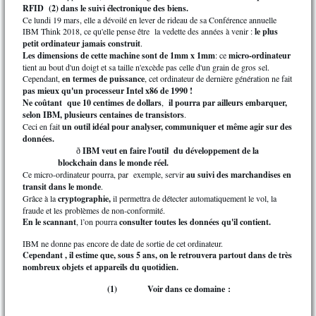
RFID (2) dans le suivi électronique des biens.
Ce lundi 19 mars, elle a dévoilé en lever de rideau de sa Conférence annuelle
IBM Think 2018, ce qu'elle pense être la vedette des années à venir :
le plus
petit ordinateur jamais construit
.
Les dimensions de cette machine sont de 1mm x 1mm
: ce
micro-ordinateur
tient au bout d'un doigt et sa taille n'excède pas celle d'un grain de gros sel.
Cependant,
en termes de puissance
, cet ordinateur de dernière génération ne fait
pas mieux qu'un processeur Intel x86 de 1990 !
Ne coûtant que 10 centimes de dollars
,
il pourra par ailleurs embarquer,
selon IBM, plusieurs centaines de transistors
.
Ceci en fait
un outil idéal pour analyser, communiquer et même agir sur des
données.
IBM veut en faire l'outil du développement de la
ð
blockchain dans le monde réel.
Ce micro-ordinateur pourra, par exemple, servir
au suivi des marchandises en
transit dans le monde
.
Grâce à la
cryptographie,
il permettra de détecter automatiquement le vol, la
fraude et les problèmes de non-conformité.
En le scannant
, l’on pourra
consulter toutes les données qu'il contient.
IBM ne donne pas encore de date de sortie de cet ordinateur.
Cependant , il estime que, sous 5 ans, on le retrouvera partout dans de très
nombreux objets et appareils du quotidien.
(1)
Voir dans ce domaine :