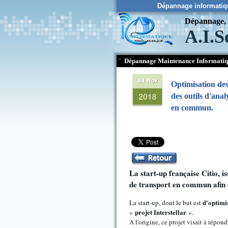
Dépannage informatiq
Dépannage, c
A.I.S
¨
Dépannage Maintenance Informati
Optimisation des
des outils d'anal
en commun.
La start-up française Citio, i
de transport en commun afin d
d'optimi
La start-up, dont le but est
projet Interstellar
«
».
A l'origine, ce projet visait à répon