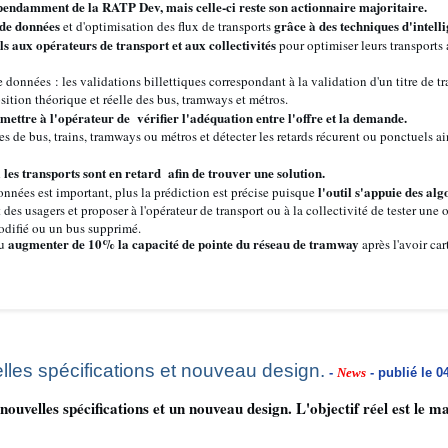
pendamment de la RATP Dev, mais celle-ci reste son actionnaire majoritaire.
 de données
grâce à des techniques d'intellig
et d'optimisation des flux de transports
ls aux opérateurs de transport et aux collectivités
pour optimiser leurs transports 
 données : les validations billettiques correspondant à la validation d'un titre de tr
sition théorique et réelle des bus, tramways et métros.
mettre à l'opérateur de vérifier l'adéquation entre l'offre et la demande.
nes de bus, trains, tramways ou métros et détecter les retards récurent ou ponctuels a
les transports sont en retard afin de trouver une solution.
l'outil s'appuie des al
onnées est important, plus la prédiction est précise puisque
t des usagers et proposer à l'opérateur de transport ou à la collectivité de tester une 
modifié ou un bus supprimé.
augmenter de 10% la capacité de pointe du réseau de tramway
pu
après l'avoir ca
lles spécifications et nouveau design.
-
News
- publié le 0
nouvelles spécifications et un nouveau design. L'objectif réel est le m