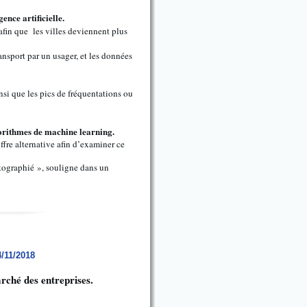
ence artificielle.
afin que les villes deviennent plus
ansport par un usager, et les données
insi que les pics de fréquentations ou
gorithmes de machine learning.
offre alternative afin d’examiner ce
rtographié », souligne dans un
4/11/2018
arché des entreprises.