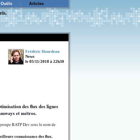
Outils
Articles
ris.
Frédéric Hourdeau
News
le 05/11/2018 à 22h30
imisation des flux des lignes
ramways et métros.
du groupe RATP Dev sous le nom de
illeure connaissance des flux.