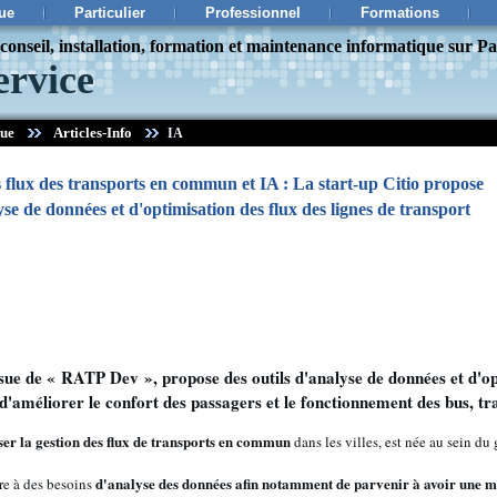
ue
Particulier
Professionnel
Formations
onseil, installation, formation et maintenance informatique sur Pa
ervice
que
Articles-Info
IA
 flux des transports en commun et IA : La start-up Citio propose
yse de données et d'optimisation des flux des lignes de transport
ssue de « RATP Dev », propose des outils d'analyse de données et d'opt
'améliorer le confort des passagers et le fonctionnement des bus, t
ser la gestion des flux de transports en commun
dans les villes, est née au sein 
d'analyse des données afin notamment de parvenir à avoir une me
dre à des besoins