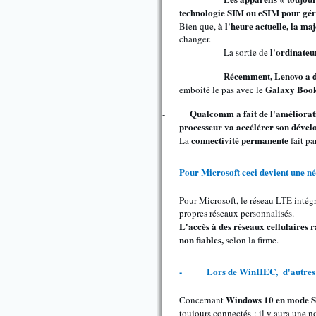
technologie SIM ou eSIM pour gére
à l'heure actuelle, la ma
Bien que,
changer.
l'ordinateu
-
La sortie de
Récemment, Lenovo a d
-
Galaxy Boo
emboité le pas avec le
Qualcomm a fait de l'améliorati
-
processeur va accélérer son déve
connectivité permanente
La
fait pa
Pour Microsoft ceci devient une n
Pour Microsoft, le réseau LTE intég
propres réseaux personnalisés.
L'accès à des réseaux cellulaires ra
non fiables,
selon la firme.
-
Lors de WinHEC,
d'autres
Windows 10 en mode S
Concernant
toujours connectés ; il y aura une 