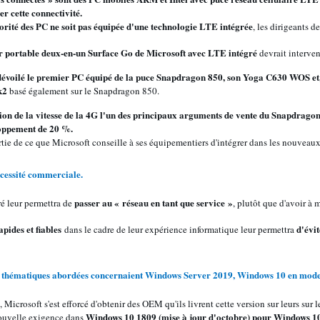
r cette connectivité.
jorité des PC ne soit pas équipée d'une technologie LTE intégrée
, les dirigeants 
r portable deux-en-un Surface Go de Microsoft avec LTE intégré
devrait interveni
évoilé le premier PC équipé de la puce Snapdragon 850, son Yoga C630 WOS et
k2
basé également sur le Snapdragon 850.
on de la vitesse de la 4G l'un des principaux arguments de vente du Snapdrago
loppement de 20 %.
rtie de ce que Microsoft conseille à ses équipementiers d'intégrer dans les nouveaux
écessité commerciale.
passer au « réseau en tant que service »
ré leur permettra de
, plutôt que d'avoir à m
pides et fiables
d'évit
dans le cadre de leur expérience informatique leur permettra
 thématiques
abordées concernaient
Windows Server 2019, Windows 10 en mode S
, Microsoft s'est efforcé d'obtenir des OEM qu'ils livrent cette version sur leurs sur 
Windows 10 1809 (mise à jour d'octobre) pour Windows 10 
nouvelle exigence dans