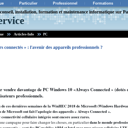
ue
Particulier
Professionnel
Formations
onseil, installation, formation et maintenance informatique sur Pa
ervice
que
Articles-Info
PC
s connectés » : l'avenir des appareils professionnels ?
ur vendre davantage de PC Windows 10 «Always Connected » (dotés 
lisateurs professionnels.
ns de ces dernières semaines de la WinHEC 2018 de Microsoft (Windows Hardwa
s de Microsoft ont fait l’apologie des appareils « Always Connected ».
connectivité cellulaire intégrée sont encore assez rares.
dans le monde professi
ne campagne pour faire changer les choses, en particulier
s connectés » sont des PC mobiles ARM et Intel avec puce réseau cellulaire LTE i