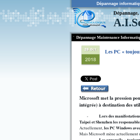
Dépannage informatiq
Dépannage, c
A.I.S
¨
Dépannage Maintenance Informati
Les PC « toujour
Microsoft met la pression po
intégrée) à destination des uti
Lors des manifestatio
-
Taipei et Shenzhen les responsable
les PC Windows avec 
Actuellement,
Mais Microsoft mène actuellement u
Les appareils « toujour
-