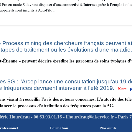
une connectivité Internet prête à l'emploi
 Pro en mode S devront disposer d'
et le
 appareils sont inscrits à AutoPilot.
de Process mining des chercheurs français peuvent ai
étapes de traitement ou les évolutions d’une maladie.
-Étienne » peuvent décrire /prédire les parcours de soins typiques d’
s 5G : l’Arcep lance une consultation jusqu’au 19 
e fréquences devraient intervenir à l’été 2019.
-
News
- p
ons visant à recueillir l’avis des acteurs concernés. L’autorité des tél
lancer le processus d’attribution des fréquences pour la 5G.
éric Hourdeau - 06.63.93.01.16 - f.hourdeau@aiservice.fr - Paris 
rofessionel
Formation
Nos outils