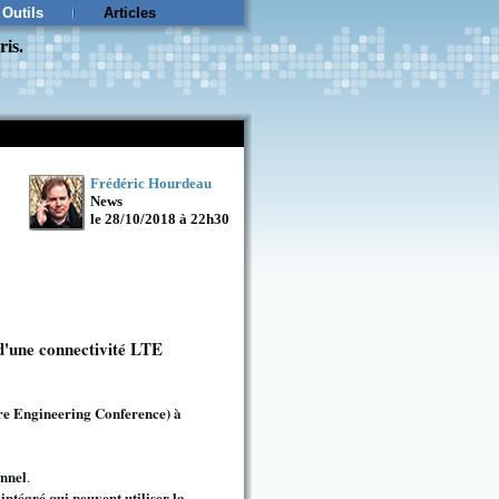
Outils
Articles
ris.
Frédéric Hourdeau
News
le 28/10/2018 à 22h30
d'une connectivité LTE
re Engineering Conference) à
onnel
.
ntégré qui peuvent utiliser la