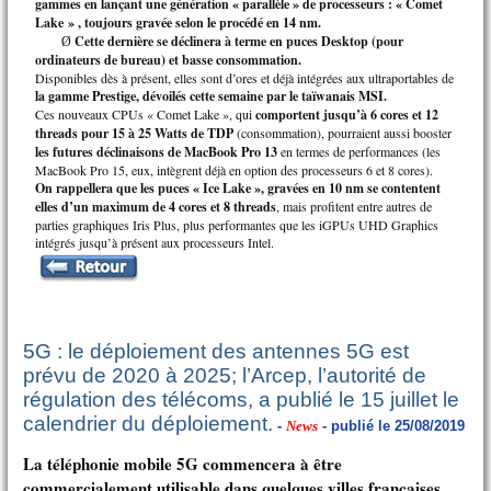
gammes en lançant une génération « parallèle » de processeurs : « Comet
Lake » , toujours gravée selon le procédé en 14 nm.
Cette dernière se déclinera à terme en puces Desktop (pour
Ø
ordinateurs de bureau) et basse consommation.
Disponibles dès à présent, elles sont d’ores et déjà intégrées aux ultraportables de
la gamme Prestige, dévoilés cette semaine par le taïwanais MSI.
Ces nouveaux CPUs « Comet Lake », qui
comportent jusqu’à 6 cores et 12
threads pour 15 à 25 Watts de TDP
(consommation), pourraient aussi booster
les futures déclinaisons de MacBook Pro 13
en termes de performances (les
MacBook Pro 15, eux, intègrent déjà en option des processeurs 6 et 8 cores).
On rappellera que les puces « Ice Lake », gravées en 10 nm se contentent
elles d’un maximum de 4 cores et 8 threads
, mais profitent entre autres de
parties graphiques Iris Plus, plus performantes que les iGPUs UHD Graphics
intégrés jusqu’à présent aux processeurs Intel.
5G : le déploiement des antennes 5G est
prévu de 2020 à 2025; l’Arcep, l’autorité de
régulation des télécoms, a publié le 15 juillet le
calendrier du déploiement.
-
News
- publié le 25/08/2019
La téléphonie mobile 5G commencera à être
commercialement utilisable dans quelques villes françaises