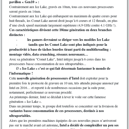
pavillon « Gen10 » :
Contrairement aux Ice Lake, gravés en 10nm, tous ces nouveaux processeurs
seront gravés en 14nm.
Contrairement aux Ice Lake qui embarquent un maximum de quatre cœurs pour
huit threads, les Comet Lake auront droit jusqu’à 6 coeurs et 12 threads, en plus
d’une clock speed maximale largement supérieure (4,9 GHz contre 4.1 GHz !).
Ces caractéristiques divisent cette 10ème génération en deux branches
distinctes :
-
les gamers devraient se diriger vers les modèles Ice Lake
-
tandis que les Comet Lake sont plus indiqués pour la
productivité à base de tâches lourdes tirant parti du multithreading :
montage vidéo, data crunching, réseaux neuronaux…
Avec sa génération "Comet Lake", Intel intègre jusqu'à 6 cores dans les
processeurs basse consommation de nos ultraportables...
« Ice Lake » c’est ce qui fait désormais fantasmer le monde de
Ø
l’informatique !
Cette
nouvelle génération de processeurs d’Intel
doit exploiter pour la
première fois le protocole de gravure en 10 nm, très attendu puisque annoncé par
Intel en 2016… et reporté à de nombreuses occasions par la suite pour,
notamment, perfectionner ce nouveau procédé.
Au printemps dernier, Intel se décidait à lever le voile sur cette fameuse
génération « Ice Lake ».
Dans un premier temps, le groupe doit toutefois se concentrer sur la livraison de
variantes basse consommation de ces processeurs, destinés à nos
ultraportables.
Alors que les premières machines équipées de ces nouvelles puces n’arriveront
pas sur le marché avant cet automne
, Intel a décidé de complexifier un peu ses