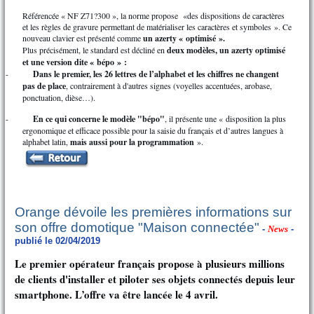
Référencée « NF Z71?300 », la norme propose «des dispositions de caractères
et les règles de gravure permettant de matérialiser les caractères et symboles ». Ce
nouveau clavier est présenté comme
un azerty « optimisé ».
Plus précisément, le standard est décliné en
deux modèles, un azerty optimisé
et une version dite « bépo » :
-
Dans le premier, les 26 lettres de l’alphabet et les chiffres ne changent
pas de place
, contrairement à d'autres signes (voyelles accentuées, arobase,
ponctuation, dièse…).
-
En ce qui concerne le modèle "bépo"
, il présente une « disposition la plus
ergonomique et efficace possible pour la saisie du français et d’autres langues à
alphabet latin,
mais aussi pour la programmation
».
Orange dévoile les premières informations sur
son offre domotique "Maison connectée"
-
News
-
publié le 02/04/2019
Le premier opérateur français propose à plusieurs millions
de clients d'installer et piloter ses objets connectés depuis leur
smartphone. L’offre va être lancée le 4 avril.