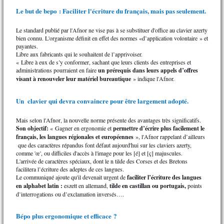
Le but de bepo : Faciliter l'écriture du français, mais pas seulement.
Le standard publié par l'Afnor ne vise pas à se substituer d'office au clavier azerty
bien connu. L'organisme définit en effet des normes «d’application volontaire » et
payantes.
Libre aux fabricants qui le souhaitent de l’apprivoiser.
« Libre à eux de s’y conformer, sachant que leurs clients des entreprises et
administrations pourraient en faire
un prérequis dans leurs appels d’offres
visant à renouveler leur matériel bureautique
» indique l'Afnor.
Un clavier qui devra convaincre pour être largement adopté.
Mais selon l'Afnor, la nouvelle norme présente des avantages très significatifs.
Son objectif:
« Gagner en ergonomie et
permettre d’écrire plus facilement le
français, les langues régionales et européennes
», l'Afnor rappelant d’ailleurs
que des caractères répandus font défaut aujourd'hui sur les claviers azerty,
comme 'œ', ou difficiles d'accès à l'image pour les [é] et [ç] majuscules.
L'arrivée de caractères spéciaux, dont le n tilde des Corses et des Bretons
facilitera l’écriture des adeptes de ces langues.
Le communiqué ajoute qu'il devenait urgent de
faciliter l’écriture des langues
en alphabet latin :
eszett en allemand,
tilde en castillan ou portugais,
points
d’interrogations ou d’exclamation inversés….
Bépo plus ergonomique et efficace ?