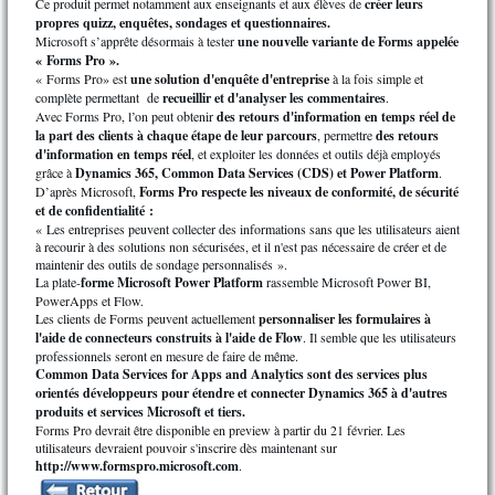
Ce produit permet notamment aux enseignants et aux élèves de
créer leurs
propres quizz, enquêtes, sondages et questionnaires.
Microsoft s’apprête désormais à tester
une nouvelle variante de Forms appelée
« Forms Pro ».
« Forms Pro» est
une solution d'enquête d'entreprise
à la fois simple et
complète permettant de
recueillir et d'analyser les commentaires
.
Avec Forms Pro, l’on peut obtenir
des retours d'information en temps réel de
la part des clients à chaque étape de leur parcours
, permettre
des retours
d'information en temps réel
, et exploiter les données et outils déjà employés
grâce à
Dynamics 365, Common Data Services (CDS) et Power Platform
.
D’après Microsoft,
Forms Pro respecte les niveaux de conformité, de sécurité
et de confidentialité :
« Les entreprises peuvent collecter des informations sans que les utilisateurs aient
à recourir à des solutions non sécurisées, et il n'est pas nécessaire de créer et de
maintenir des outils de sondage personnalisés ».
La plate-
forme Microsoft Power Platform
rassemble Microsoft Power BI,
PowerApps et Flow.
Les clients de Forms peuvent actuellement
personnaliser les formulaires à
l'aide de connecteurs construits à l'aide de Flow
. Il semble que les utilisateurs
professionnels seront en mesure de faire de même.
Common Data Services for Apps and Analytics sont des services plus
orientés développeurs pour étendre et connecter Dynamics 365 à d'autres
produits et services Microsoft et tiers.
Forms Pro devrait être disponible en preview à partir du 21 février. Les
utilisateurs devraient pouvoir s'inscrire dès maintenant sur
http://www.formspro.microsoft.com
.