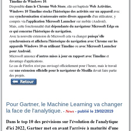
Timeline de Windows 10
.
Disponible
dans le Chrome Web Store
, elle est baptisée
Web Activities.
Windows 10 Timeline
stocke l'historique des activités sur un appareil
avec
une
synchronisation si nécessaire entre divers appareils
d'un utilisateur, y
compris via
l'application Microsoft Launcher
sur mobile (Android).
Mais, cette fonctionnalité était
dépendante du navigateur Microsoft Edge en
ce qui concerne l'historique de navigation.
Avec la nouvelle extension de Microsoft cela va changer
puisqu’elle
synchronisera et affichera l'historique de navigation avec Chrome sur les
appareils Windows 10 en utilisant Timeline
ou
avec Microsoft Launcher
pour Android.
Microsoft annonce
d'autres mises à jour en rapport avec Timeline
et
davantage d'applications.
Le cas de Firefox n'est pas envisagé officiellement pour l’heure, mais le travail
sur
une extension officielle pour le navigateur de Mozilla
devait faire partie
des projets.
Pour Gartner, le Machine Learning va changer
la face de l'analytique.
-
News
- publié le 19/02/2019
Dans le top 10 des prévisions sur l'évolution de l'analytique
d'ici 2022, Gartner met en avant l'arrivée à maturité d'une