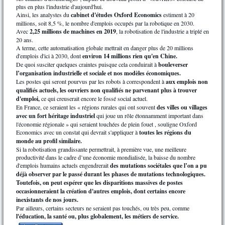
plus en plus l'industrie d'aujourd'hui.
Ainsi, les analystes du
cabinet d'études Oxford Economics
estiment à 20
millions, soit 8,5 %, le nombre d'emplois occupés par la robotique en 2030.
Avec
2,25 millions de machines en 2019
, la robotisation de l'industrie a triplé en
20 ans.
A terme, cette automatisation globale mettrait en danger plus de 20 millions
d'emplois d'ici à 2030, dont
environ 14 millions rien qu'en Chine.
De quoi susciter quelques craintes puisque cela conduirait à
bouleverser
l’organisation industrielle et sociale et nos modèles économiques.
Les postes qui seront pourvus par les robots à correspondent à
aux emplois non
qualifiés actuels, les ouvriers non qualifiés ne parvenant plus à trouver
d'emploi,
ce qui creuserait encore le fossé social actuel.
En France, ce seraient les « régions rurales qui ont souvent
des villes ou villages
avec un fort héritage industriel
qui joue un rôle étonnamment important dans
l'économie régionale » qui seraient touchées de plein fouet , souligne Oxford
Economics avec un constat qui devrait s'appliquer à
toutes les régions du
monde au profil similaire.
Si la robotisation grandissante permettrait, à première vue, une meilleure
productivité dans le cadre d’une économie mondialisée, la baisse du nombre
d'emplois humains actuels engendrerait
des mutations sociétales que l’on a pu
déjà observer par le passé durant les phases de mutations technologiques.
Toutefois, on peut espérer que les disparitions massives de postes
occasionneraient la création d'autres emplois, dont certains encore
inexistants de nos jours.
Par ailleurs, certains secteurs ne seraient pas touchés, ou très peu, comme
l'éducation, la santé ou, plus globalement, les métiers de service.