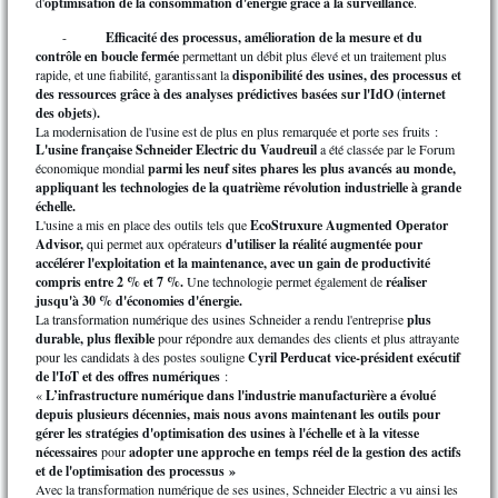
d'
optimisation de la consommation d'énergie grâce à la surveillance
.
-
Efficacité des processus, amélioration de la mesure et du
contrôle en boucle fermée
permettant un débit plus élevé et un traitement plus
rapide, et une fiabilité, garantissant la
disponibilité des usines, des processus et
des ressources grâce à des analyses prédictives basées sur l'IdO (internet
des objets).
La modernisation de l'usine est de plus en plus remarquée et porte ses fruits :
L'usine française Schneider Electric du Vaudreuil
a été classée par le Forum
économique mondial
parmi les neuf sites phares les plus avancés au monde,
appliquant les technologies de la quatrième révolution industrielle à grande
échelle.
L'usine a mis en place des outils tels que
EcoStruxure Augmented Operator
Advisor,
qui permet aux opérateurs
d'utiliser la réalité augmentée pour
accélérer l'exploitation et la maintenance, avec un gain de productivité
compris entre 2 % et 7 %.
Une technologie permet également de
réaliser
jusqu'à 30 % d'économies d'énergie.
La transformation numérique des usines Schneider a rendu l'entreprise
plus
durable, plus flexible
pour répondre aux demandes des clients et plus attrayante
pour les candidats à des postes souligne
Cyril Perducat
vice-président exécutif
de l'IoT et des offres numériques
:
«
L’infrastructure numérique dans l'industrie manufacturière a évolué
depuis plusieurs décennies, mais nous avons maintenant les outils pour
gérer les stratégies d'optimisation des usines à l'échelle et à la vitesse
nécessaires
pour
adopter une approche en temps réel de la gestion des actifs
et de l'optimisation des processus »
Avec la transformation numérique de ses usines, Schneider Electric a vu ainsi les