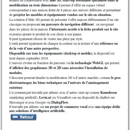
Réalisé en collaboration avec
Hilo 3D, start-up bordelaise spécialisée dans la
modélisation en trois dimensions
il permet d’offrir un espace virtuel
correspondant à une maison dotée de 8 pièces aux univers différents et permettant
de
projeter les meubles et équipements vendus sur le site en situation.
La solution d’Hilo 3D permet de présenter l’offre maison différemment d’un site
classique en proposant
un parcours de navigation différent
: en naviguant
dans les pièces de la maison,
l’internaute accède à la fiche produit sur le site
et pourra ajouter le produit de son choix à son panier.
Il peut également choisir de visiter une pièce par style.
L’outil permet également de changer la couleur ou la texture d’une
référence ou
de la voir d’une autre perspective.
Disponible sur tous les équipements (desktop et mobile),
le dispositif est
testé depuis septembre 2018.
L’univers évolue en fonction du parcours via
la technologie WebGL
qui permet
d’afficher des graphismes 3D et 2D sans nécessiter l’installation de
modules.
Cdiscount pourrait étendre la modélisation 3D à d’autres marchés, comme
le gros
électroménager, les biens techniques ou l’univers de l’aménagement
extérieur
.
L'e-commerçant travaille par ailleurs avec d’autres start-up comme
Kameleoon
(marketing prédictif),
Levia.ai
(ex-Visualbot) sur un dispositif de chatbot sur
Messenger et avec Google via
DialogFlow.
Il travaille par ailleurs sur
un projet de commerce vocal
avec
une équipe dédie
aux solutions d’intelligence artificielle.