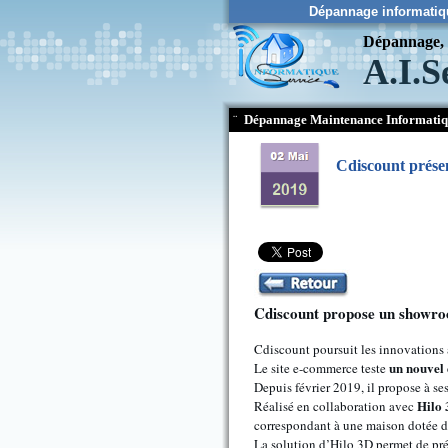
Dépannage informatiq
Dépannage, c
A.I.S
¨
Dépannage Maintenance Informati
Cdiscount présen
Cdiscount propose un showroom
Cdiscount poursuit les innovations
un nouvel 
Le site e-commerce teste
Depuis février 2019, il propose à se
Hilo 
Réalisé en collaboration avec
correspondant à une maison dotée de
La solution d’Hilo 3D permet de pré