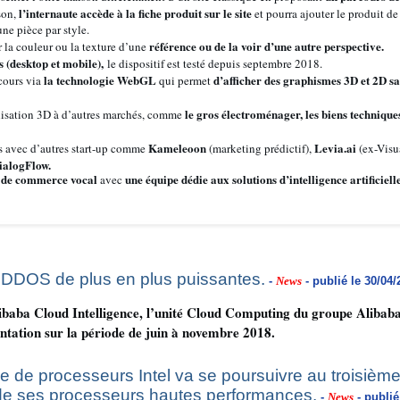
l’internaute accède à la fiche produit sur le site
son,
et pourra ajouter le produit de
une pièce par style.
référence ou de la voir d’une autre perspective.
 la couleur ou la texture d’une
 (desktop et mobile),
le dispositif est testé depuis septembre 2018.
la technologie WebGL
d’afficher des graphismes 3D et 2D san
cours via
qui permet
le gros électroménager, les biens techniqu
lisation 3D à d’autres marchés, comme
Kameleoon
Levia.ai
rs avec d’autres start-up comme
(marketing prédictif),
(ex-Visua
ialogFlow.
t de commerce vocal
une équipe dédie aux solutions d’intelligence artificielle
avec
s DDOS de plus en plus puissantes.
-
News
- publié le 30/04/
libaba Cloud Intelligence, l’unité Cloud Computing du groupe Alibaba
ntation sur la période de juin à novembre 2018.
 de processeurs Intel va se poursuivre au troisième t
n de ses processeurs hautes performances.
-
News
- publié