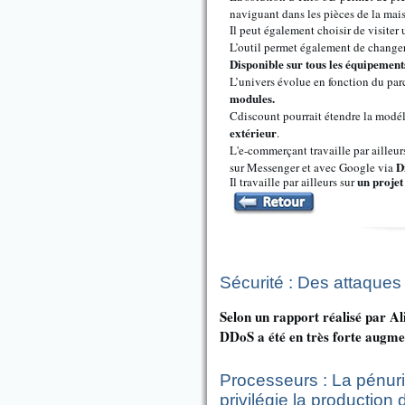
naviguant dans les pièces de la mai
Il peut également choisir de visiter 
L’outil permet également de changer
Disponible sur tous les équipements
L’univers évolue en fonction du par
modules.
Cdiscount pourrait étendre la modé
extérieur
.
L'e-commerçant travaille par ailleu
D
sur Messenger et avec Google via
un proje
Il travaille par ailleurs sur
Sécurité : Des attaque
Selon un rapport réalisé par A
DDoS a été en très forte augme
Processeurs : La pénurie
privilégie la productio