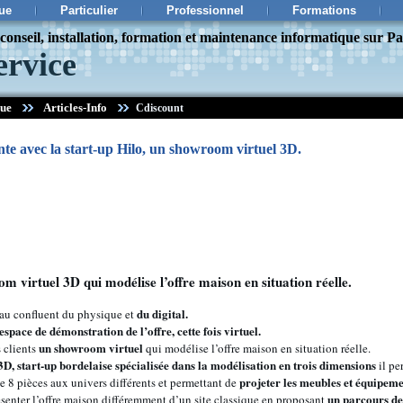
ue
Particulier
Professionnel
Formations
onseil, installation, formation et maintenance informatique sur Pa
ervice
que
Articles-Info
Cdiscount
te avec la start-up Hilo, un showroom virtuel 3D.
 virtuel 3D qui modélise l’offre maison en situation réelle.
du digital.
 au confluent du physique et
espace de démonstration de l’offre, cette fois virtuel.
un showroom virtuel
s clients
qui modélise l’offre maison en situation réelle.
3D, start-up bordelaise spécialisée dans la modélisation en trois dimensions
il pe
projeter les meubles et équipemen
 8 pièces aux univers différents et permettant de
un parcours de
senter l’offre maison différemment d’un site classique en proposant