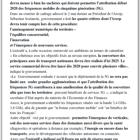
devra mener à bien les enchères qui doivent permettre l’attribution début
2020 des fréquences mobiles de cinquième génération (5G).
Dans un courrier de cadrage adressé le 2 mai dernier au Président de l’Arcep,
Sébastien Sorianole, gouvernement a listé
les quatre critères dont l’Arcep
devra tenir compte lors de cette procédure
:
l’aménagement numérique du territoire –
l’équilibre concurrentiel,
l’innovation
et l’émergence de nouveaux services.
L'exécutif a, à cette occasion, renouvelé ses ambitions en termes de calendrier.
« En cohérence avec les objectifs fixés au niveau européen,
la couverture des
principaux axes de transport nationaux devra être réalisée d'ici 2025
.
Le
service commercial devra être lancé dès 2020 pour couvrir plusieurs villes
»,
indique le gouvernement.
«Le Gouvernement souhaite s’assurer que le déploiement de la 5G
ne sera pas
limité aux seules grandes agglomérations et que l’attribution des
fréquences 5G contribuera à une amélioration de la qualité de la couverture
afin que tous les territoires
puissent bénéficier de services 5G », a indiqué la
secrétaire d’Etat auprès du ministre de l’Economie et des Finances.
Aussi, le gouvernement a identifié les fréquences situées sur la bande 3,4 GHz-
3,8 GHz, afin de garantir que "la bonne couverture mobile" soit "au bénéfice de
tous les Français".
Autre objectif visé par le gouvernement :
permettre l'émergence de verticales,
soit des nouveaux services dans des domaines aussi divers que la santé
(diagnostics et opérations à distance par exemple),
l’énergie ou encore dans les
transports
, avec le développement des véhicules autonomes ou connectés.
Alors que
l'exécutif a indiqué qu'il fixera un prix de réserve pour ces