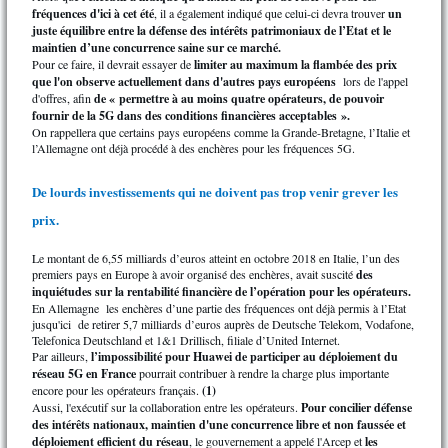
fréquences d'ici à cet été
, il a également indiqué que celui-ci devra trouver
un
juste équilibre entre la défense des intérêts patrimoniaux de l’Etat et le
maintien d’une concurrence saine sur ce marché.
Pour ce faire, il devrait essayer de
limiter au maximum la flambée des prix
que l'on observe actuellement dans d'autres pays européens
lors de l'appel
d'offres, afin
de « permettre à au moins quatre opérateurs, de pouvoir
fournir de la 5G dans des conditions financières acceptables ».
On rappellera que certains pays européens comme la Grande-Bretagne, l’Italie et
l’Allemagne ont déjà procédé à des enchères pour les fréquences 5G.
De lourds investissements qui ne doivent pas trop venir grever les
prix.
Le montant de 6,55 milliards d’euros atteint en octobre 2018 en Italie, l’un des
premiers pays en Europe à avoir organisé des enchères, avait suscité
des
inquiétudes sur la rentabilité financière de l’opération pour les opérateurs.
En Allemagne les enchères d’une partie des fréquences ont déjà permis à l’Etat
jusqu'ici de retirer 5,7 milliards d’euros auprès de Deutsche Telekom, Vodafone,
Telefonica Deutschland et 1&1 Drillisch, filiale d’United Internet.
Par ailleurs,
l’impossibilité pour Huawei de participer au déploiement du
réseau 5G en France
pourrait contribuer à rendre la charge plus importante
encore pour les opérateurs français.
(1)
Aussi, l'exécutif sur la collaboration entre les opérateurs.
Pour concilier défense
des intérêts nationaux, maintien d'une concurrence libre et non faussée et
déploiement efficient du réseau
, le gouvernement a appelé l'Arcep et
les